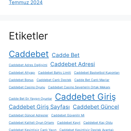
Temmuz 2024
Etiketler
Caddebet
Cadde Bet
Caddebet Adresi
Caddebet Adres Değişimi
Caddebet Altyapı
Caddebet Bahis Limiti
Caddebet Basketbol Kuponları
Caddebet Bonus
Caddebet Canlı Destek
Cadde Bet Canlı Maçlar
Caddebet Casino Oyunu
Caddebet Casino Severlerin Ortak Mekanı
Caddebet Giriş
Cadde Bet En Yaygın Oyunlar
Caddebet Giriş Sayfası
Caddebet Güncel
Caddebet Güncel Adresler
Caddebet Güvenilir Mi
Caddebet Kaliteli Oyun Ortamı
Caddebet Kayıt
Caddebet Kaç Oldu
Caddebet Kesintisiz Canlı Yayın
Caddebet Kesintisiz Destek Avantajı