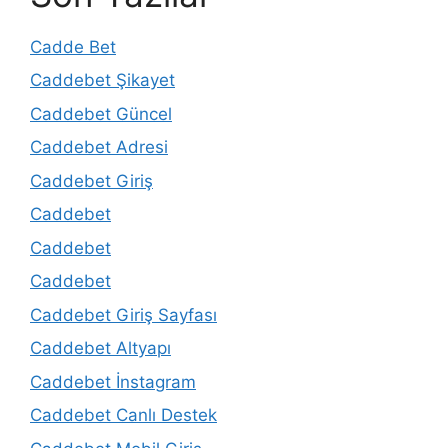
Cadde Bet
Caddebet Şikayet
Caddebet Güncel
Caddebet Adresi
Caddebet Giriş
Caddebet
Caddebet
Caddebet
Caddebet Giriş Sayfası
Caddebet Altyapı
Caddebet İnstagram
Caddebet Canlı Destek