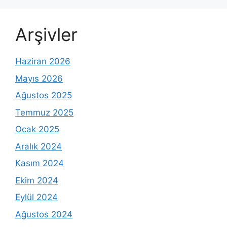
Arşivler
Haziran 2026
Mayıs 2026
Ağustos 2025
Temmuz 2025
Ocak 2025
Aralık 2024
Kasım 2024
Ekim 2024
Eylül 2024
Ağustos 2024