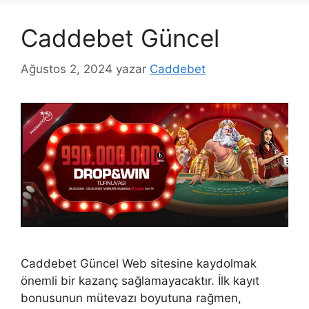
Caddebet Güncel
Ağustos 2, 2024
yazar
Caddebet
Caddebet Güncel Web sitesine kaydolmak
önemli bir kazanç sağlamayacaktır. İlk kayıt
bonusunun mütevazı boyutuna rağmen,