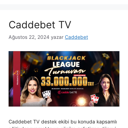
Caddebet TV
Ağustos 22, 2024
yazar
Caddebet
Caddebet TV destek ekibi bu konuda kapsamlı