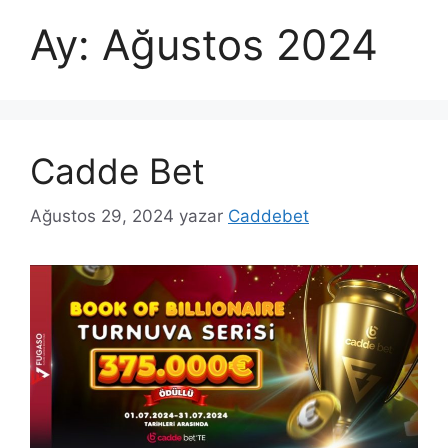
Ay:
Ağustos 2024
Cadde Bet
Ağustos 29, 2024
yazar
Caddebet