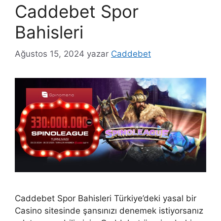
Caddebet Spor
Bahisleri
Ağustos 15, 2024
yazar
Caddebet
Caddebet Spor Bahisleri Türkiye’deki yasal bir
Casino sitesinde şansınızı denemek istiyorsanız