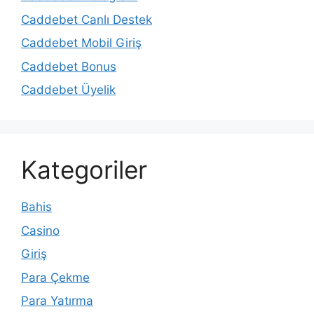
Caddebet Canlı Destek
Caddebet Mobil Giriş
Caddebet Bonus
Caddebet Üyelik
Kategoriler
Bahis
Casino
Giriş
Para Çekme
Para Yatırma