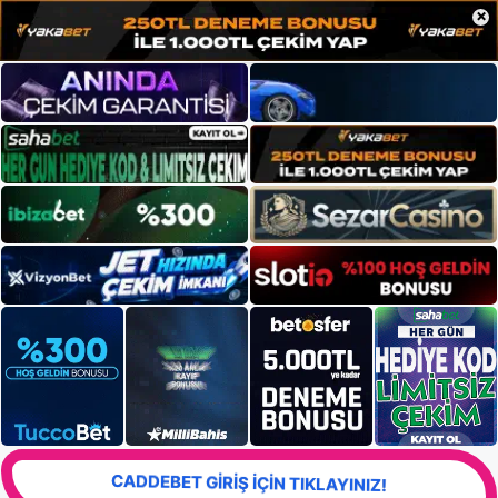
×
CADDEBET GİRİŞ İÇİN TIKLAYINIZ!