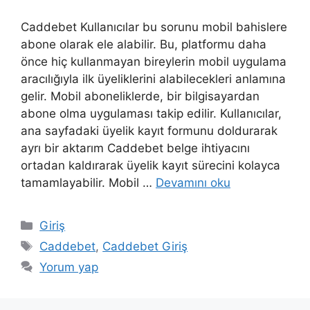
Caddebet Kullanıcılar bu sorunu mobil bahislere
abone olarak ele alabilir. Bu, platformu daha
önce hiç kullanmayan bireylerin mobil uygulama
aracılığıyla ilk üyeliklerini alabilecekleri anlamına
gelir. Mobil aboneliklerde, bir bilgisayardan
abone olma uygulaması takip edilir. Kullanıcılar,
ana sayfadaki üyelik kayıt formunu doldurarak
ayrı bir aktarım Caddebet belge ihtiyacını
ortadan kaldırarak üyelik kayıt sürecini kolayca
tamamlayabilir. Mobil …
Devamını oku
Kategoriler
Giriş
Etiketler
Caddebet
,
Caddebet Giriş
Yorum yap