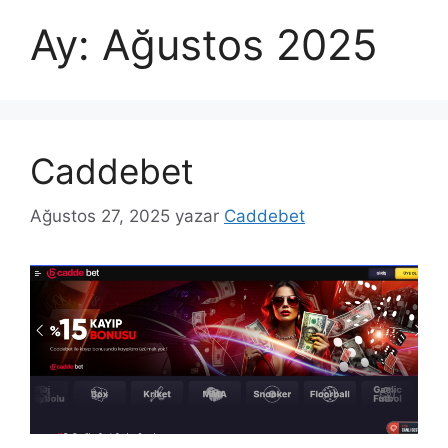
Ay:
Ağustos 2025
Caddebet
Ağustos 27, 2025
yazar
Caddebet