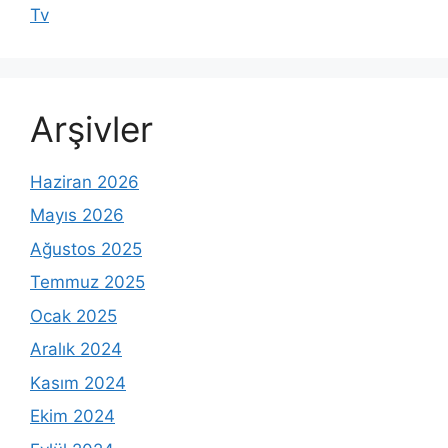
Tv
Arşivler
Haziran 2026
Mayıs 2026
Ağustos 2025
Temmuz 2025
Ocak 2025
Aralık 2024
Kasım 2024
Ekim 2024