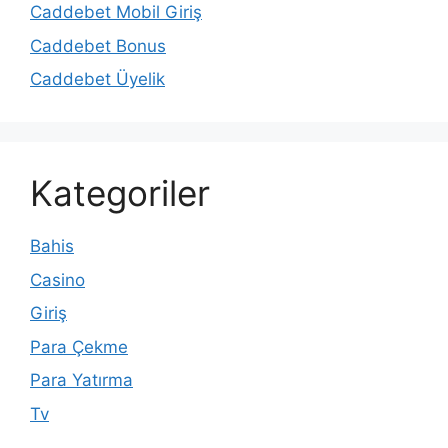
Caddebet Mobil Giriş
Caddebet Bonus
Caddebet Üyelik
Kategoriler
Bahis
Casino
Giriş
Para Çekme
Para Yatırma
Tv