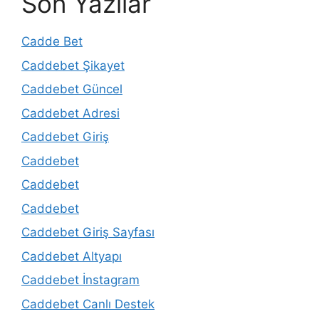
Son Yazılar
Cadde Bet
Caddebet Şikayet
Caddebet Güncel
Caddebet Adresi
Caddebet Giriş
Caddebet
Caddebet
Caddebet
Caddebet Giriş Sayfası
Caddebet Altyapı
Caddebet İnstagram
Caddebet Canlı Destek