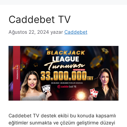
Caddebet TV
Ağustos 22, 2024
yazar
Caddebet
Caddebet TV destek ekibi bu konuda kapsamlı
eğitimler sunmakta ve çözüm geliştirme düzeyi