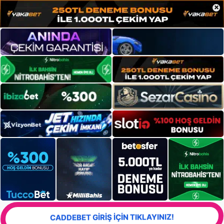
×
CADDEBET GİRİŞ İÇİN TIKLAYINIZ!