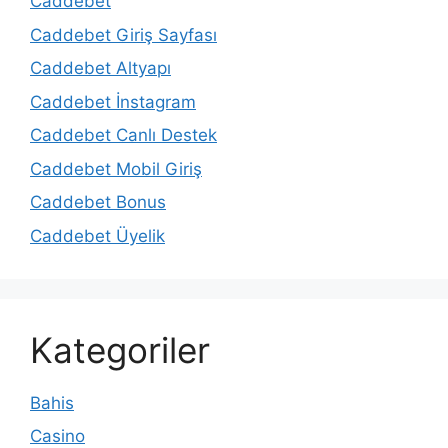
Caddebet
Caddebet Giriş Sayfası
Caddebet Altyapı
Caddebet İnstagram
Caddebet Canlı Destek
Caddebet Mobil Giriş
Caddebet Bonus
Caddebet Üyelik
Kategoriler
Bahis
Casino