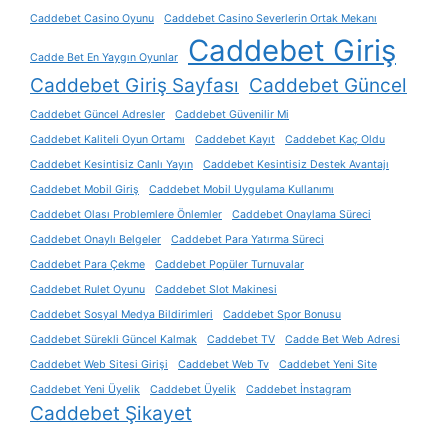
Caddebet Casino Oyunu
Caddebet Casino Severlerin Ortak Mekanı
Caddebet Giriş
Cadde Bet En Yaygın Oyunlar
Caddebet Giriş Sayfası
Caddebet Güncel
Caddebet Güncel Adresler
Caddebet Güvenilir Mi
Caddebet Kaliteli Oyun Ortamı
Caddebet Kayıt
Caddebet Kaç Oldu
Caddebet Kesintisiz Canlı Yayın
Caddebet Kesintisiz Destek Avantajı
Caddebet Mobil Giriş
Caddebet Mobil Uygulama Kullanımı
Caddebet Olası Problemlere Önlemler
Caddebet Onaylama Süreci
Caddebet Onaylı Belgeler
Caddebet Para Yatırma Süreci
Caddebet Para Çekme
Caddebet Popüler Turnuvalar
Caddebet Rulet Oyunu
Caddebet Slot Makinesi
Caddebet Sosyal Medya Bildirimleri
Caddebet Spor Bonusu
Caddebet Sürekli Güncel Kalmak
Caddebet TV
Cadde Bet Web Adresi
Caddebet Web Sitesi Girişi
Caddebet Web Tv
Caddebet Yeni Site
Caddebet Yeni Üyelik
Caddebet Üyelik
Caddebet İnstagram
Caddebet Şikayet