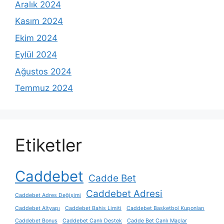
Aralık 2024
Kasım 2024
Ekim 2024
Eylül 2024
Ağustos 2024
Temmuz 2024
Etiketler
Caddebet
Cadde Bet
Caddebet Adresi
Caddebet Adres Değişimi
Caddebet Altyapı
Caddebet Bahis Limiti
Caddebet Basketbol Kuponları
Caddebet Bonus
Caddebet Canlı Destek
Cadde Bet Canlı Maçlar