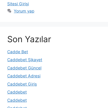
Sitesi Girişi
Yorum yap
Son Yazılar
Cadde Bet
Caddebet Şikayet
Caddebet Güncel
Caddebet Adresi
Caddebet Giriş
Caddebet
Caddebet