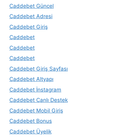
Caddebet Güncel
Caddebet Adresi
Caddebet Giriş
Caddebet
Caddebet
Caddebet
Caddebet Giriş Sayfası
Caddebet Altyapı
Caddebet İnstagram
Caddebet Canlı Destek
Caddebet Mobil Giriş
Caddebet Bonus
Caddebet Üyelik