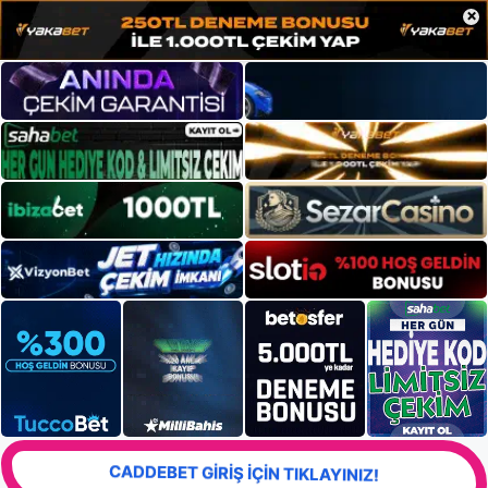
×
CADDEBET GİRİŞ İÇİN TIKLAYINIZ!