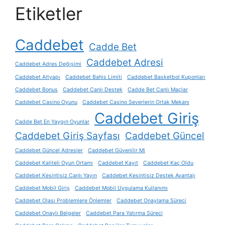
Etiketler
Caddebet
Cadde Bet
Caddebet Adresi
Caddebet Adres Değişimi
Caddebet Altyapı
Caddebet Bahis Limiti
Caddebet Basketbol Kuponları
Caddebet Bonus
Caddebet Canlı Destek
Cadde Bet Canlı Maçlar
Caddebet Casino Oyunu
Caddebet Casino Severlerin Ortak Mekanı
Caddebet Giriş
Cadde Bet En Yaygın Oyunlar
Caddebet Giriş Sayfası
Caddebet Güncel
Caddebet Güncel Adresler
Caddebet Güvenilir Mi
Caddebet Kaliteli Oyun Ortamı
Caddebet Kayıt
Caddebet Kaç Oldu
Caddebet Kesintisiz Canlı Yayın
Caddebet Kesintisiz Destek Avantajı
Caddebet Mobil Giriş
Caddebet Mobil Uygulama Kullanımı
Caddebet Olası Problemlere Önlemler
Caddebet Onaylama Süreci
Caddebet Onaylı Belgeler
Caddebet Para Yatırma Süreci