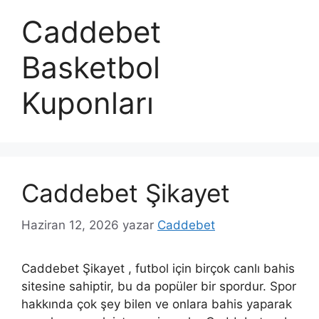
Caddebet
Basketbol
Kuponları
Caddebet Şikayet
Haziran 12, 2026
yazar
Caddebet
Caddebet Şikayet , futbol için birçok canlı bahis
sitesine sahiptir, bu da popüler bir spordur. Spor
hakkında çok şey bilen ve onlara bahis yaparak