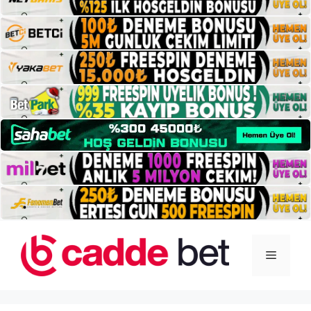
İçeriğe
atla
Menü