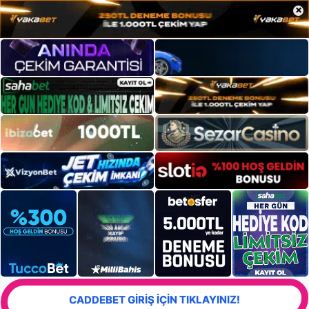
×
CADDEBET GİRİŞ İÇİN TIKLAYINIZ!