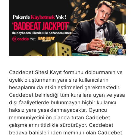
Caddebet Sitesi Kayıt formunu doldurmanın ve
üyelik oluşturmanın yanı sıra kullanıcıların
hesaplarını da etkinleştirmeleri gerekmektedir.
Caddebet belirlediği tüm kurallara uyan ve yasa
dışı faaliyetlerde bulunmayan hiçbir kullanıcı
haksız yere yasaklanmayacaktır. Oyuncu
memnuniyetini ön planda tutan Caddebet
çalışmalarını titizlikle sürdürüyor. Caddebet
bedava bahislerinden memnun olan Caddebet