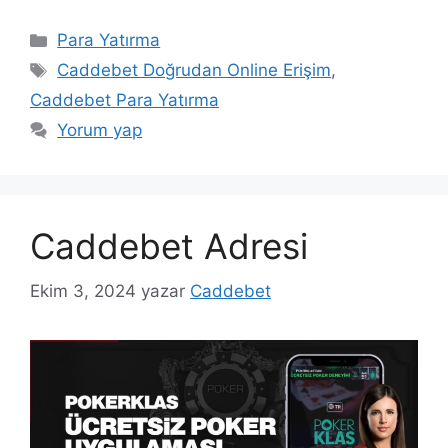
Kategoriler
Para Yatırma
Etiketler
Caddebet Doğrudan Online Erişim
,
Caddebet Para Yatırma
Yorum yap
Caddebet Adresi
Ekim 3, 2024
yazar
Caddebet