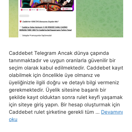
Caddebet Telegram Ancak dünya çapında
tanınmaktadır ve uygun oranlarla güvenilir bir
seçim olarak kabul edilmektedir. Caddebet kayıt
olabilmek için öncelikle üye olmanız ve
üyeliğinizle ilgili doğru ve detaylı bilgi vermeniz
gerekmektedir. Üyelik sitesine başarılı bir
şekilde kayıt olduktan sonra rulet keyfi yaşamak
için siteye giriş yapın. Bir hesap oluşturmak için
Caddebet rulet şirketine gerekli tüm …
Devamını
oku