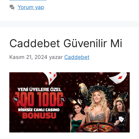
Yorum yap
Caddebet Güvenilir Mi
Kasım 21, 2024
yazar
Caddebet