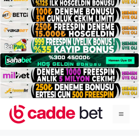
İçeriğe
atla
Menü