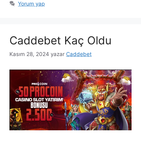
Yorum yap
Caddebet Kaç Oldu
Kasım 28, 2024
yazar
Caddebet