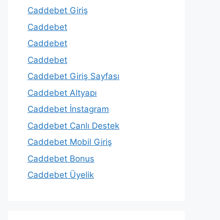
Caddebet Giriş
Caddebet
Caddebet
Caddebet
Caddebet Giriş Sayfası
Caddebet Altyapı
Caddebet İnstagram
Caddebet Canlı Destek
Caddebet Mobil Giriş
Caddebet Bonus
Caddebet Üyelik