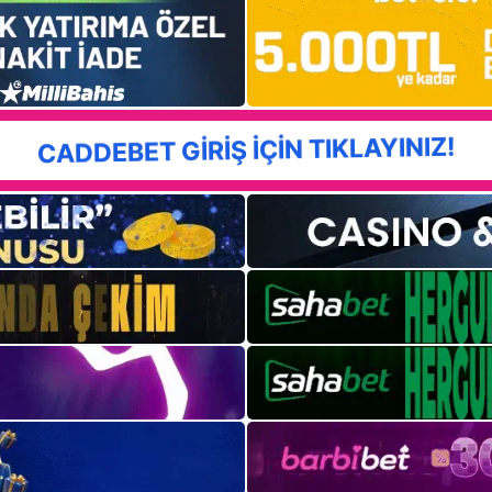
CADDEBET GİRİŞ İÇİN TIKLAYINIZ!