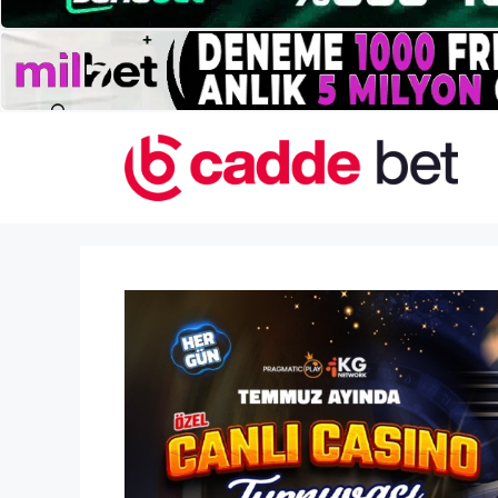
İçeriğe
atla